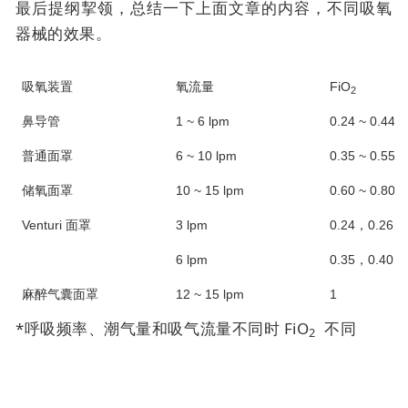
最后提纲挈领，总结一下上面文章的内容，不同吸氧
器械的效果。
吸氧装置
氧流量
FiO
2
鼻导管
1 ~ 6 lpm
0.24 ~ 0.44*
普通面罩
6 ~ 10 lpm
0.35 ~ 0.55*
储氧面罩
10 ~ 15 lpm
0.60 ~ 0.80*
Venturi 面罩
3 lpm
0.24，0.26，0
6 lpm
0.35，0.40，0
麻醉气囊面罩
12 ~ 15 lpm
1
*呼吸频率、潮气量和吸气流量不同时 FiO
不同
2