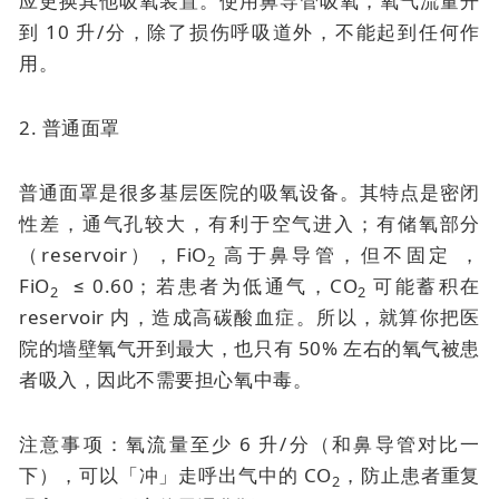
应更换其他吸氧装置。使用鼻导管吸氧，氧气流量开
到 10 升/分，除了损伤呼吸道外，不能起到任何作
用。
2. 普通面罩
普通面罩是很多基层医院的吸氧设备。其特点是密闭
性差，通气孔较大，有利于空气进入；有储氧部分
（reservoir），FiO
高于鼻导管，但不固定 ，
2
FiO
≤ 0.60；若患者为低通气，CO
可能蓄积在
2
2
reservoir 内，造成高碳酸血症。所以，就算你把医
院的墙壁氧气开到最大，也只有 50% 左右的氧气被患
者吸入，因此不需要担心氧中毒。
注意事项：氧流量至少 6 升/分（和鼻导管对比一
下），可以「冲」走呼出气中的 CO
，防止患者重复
2