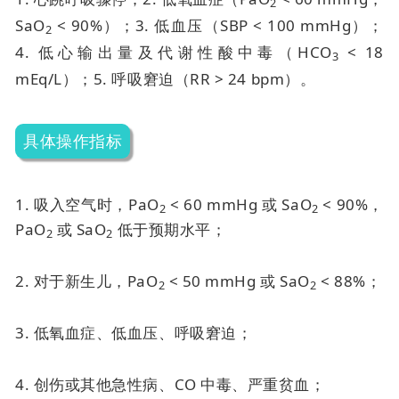
2
SaO
< 90%）；
3. 低血压（SBP < 100 mmHg）；
2
4. 低心输出量及代谢性酸中毒（HCO
< 18
3
mEq/L）；
5. 呼吸窘迫（RR > 24 bpm）。
具体操作指标
1. 吸入空气时，PaO
< 60 mmHg 或 SaO
< 90%，
2
2
PaO
或 SaO
低于预期水平；
2
2
2. 对于新生儿，PaO
< 50 mmHg 或 SaO
< 88%；
2
2
3. 低氧血症、低血压、呼吸窘迫；
4. 创伤或其他急性病、CO 中毒、严重贫血；